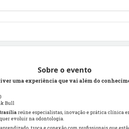
Sobre o evento
viver uma experiência que vai além do conhecim
0
ak Bull
rasília
reúne especialistas, inovação e prática clínica
uer evoluir na odontologia.
prendizado, troca e conexão com profissionais que estão