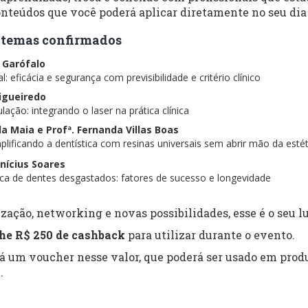
nteúdos que você poderá aplicar diretamente no seu dia 
 e temas confirmados
s Garófalo
: eficácia e segurança com previsibilidade e critério clínico
Figueiredo
lação: integrando o laser na prática clínica
ela Maia e Profª. Fernanda Villas Boas
lificando a dentística com resinas universais sem abrir mão da estét
inícius Soares
tica de dentes desgastados: fatores de sucesso e longevidade
zação, networking e novas possibilidades, esse é o seu lu
he R$ 250 de cashback
para utilizar durante o evento.
rá um voucher nesse valor, que poderá ser usado em produ
.