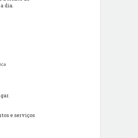
a dia.
ica
gar.
tos e serviços