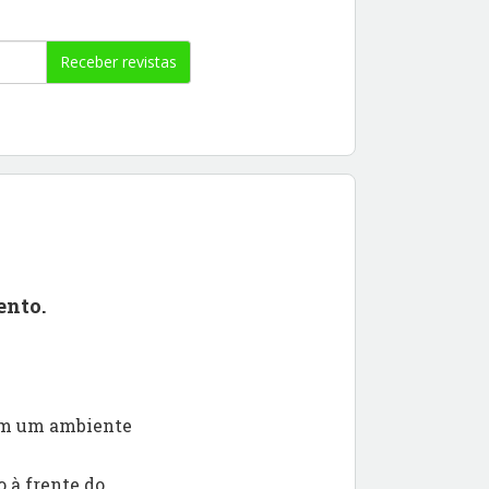
Receber revistas
ento.
 em um ambiente
 à frente do