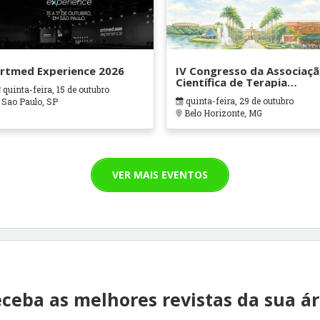
rtmed Experience 2026
IV Congresso da Associaç
Científica de Terapia
quinta-feira, 15 de outubro
Ocupacional em Contexto
quinta-feira, 29 de outubro
Sao Paulo, SP
Hospitalares e Cuidados
Belo Horizonte, MG
Paliativos - ATOHOSP
VER MAIS EVENTOS
ceba as melhores revistas da sua á