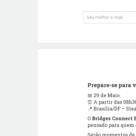
Prepare-se para 
📅 29 de Maio
⏰ A partir das 08h3
📍 Brasília/DF – Ste
O
Bridges Connect B
pensado para quem q
Serão momentos de a