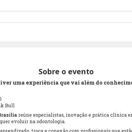
Sobre o evento
viver uma experiência que vai além do conhecim
0
ak Bull
rasília
reúne especialistas, inovação e prática clínica
uer evoluir na odontologia.
prendizado, troca e conexão com profissionais que estão