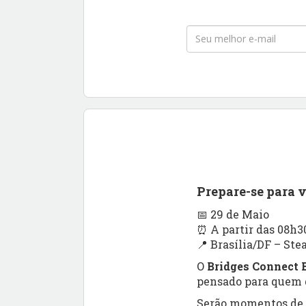
Prepare-se para 
📅 29 de Maio
⏰ A partir das 08h3
📍 Brasília/DF – Ste
O
Bridges Connect B
pensado para quem q
Serão momentos de a