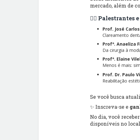
mercado, além de co
👨‍⚕️ Palestrantes
Prof. José Carlo
Clareamento dental
Profª. Anaeliza 
Da cirurgia à modu
Profª. Elaine Vil
Menos é mais: simp
Prof. Dr. Paulo V
Reabilitação esté
Se você busca atuali
✨ Inscreva-se e
gan
No dia, você recebe
disponíveis no local