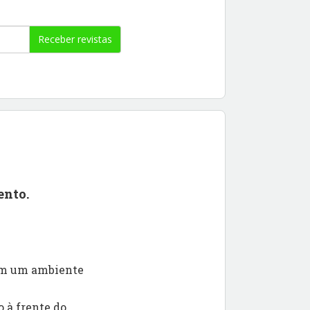
Receber revistas
ento.
 em um ambiente
 à frente do