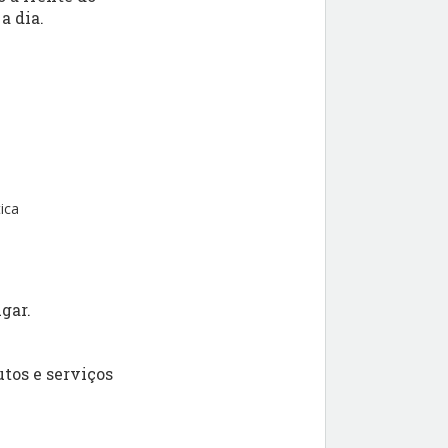
a dia.
ica
gar.
tos e serviços