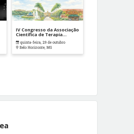
IV Congresso da Associação
Científica de Terapia
Ocupacional em Contextos
quinta-feira, 29 de outubro
Hospitalares e Cuidados
Belo Horizonte, MG
Paliativos - ATOHOSP
rea