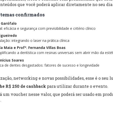
nteúdos que você poderá aplicar diretamente no seu dia 
 e temas confirmados
s Garófalo
: eficácia e segurança com previsibilidade e critério clínico
Figueiredo
lação: integrando o laser na prática clínica
ela Maia e Profª. Fernanda Villas Boas
lificando a dentística com resinas universais sem abrir mão da estét
inícius Soares
tica de dentes desgastados: fatores de sucesso e longevidade
zação, networking e novas possibilidades, esse é o seu lu
he R$ 250 de cashback
para utilizar durante o evento.
rá um voucher nesse valor, que poderá ser usado em produ
.