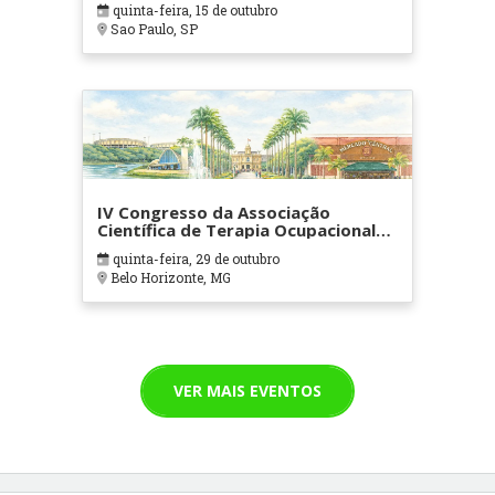
quinta-feira, 15 de outubro
Sao Paulo, SP
IV Congresso da Associação
Científica de Terapia Ocupacional
em Contextos Hospitalares e
quinta-feira, 29 de outubro
Cuidados Paliativos - ATOHOSP
Belo Horizonte, MG
VER MAIS EVENTOS