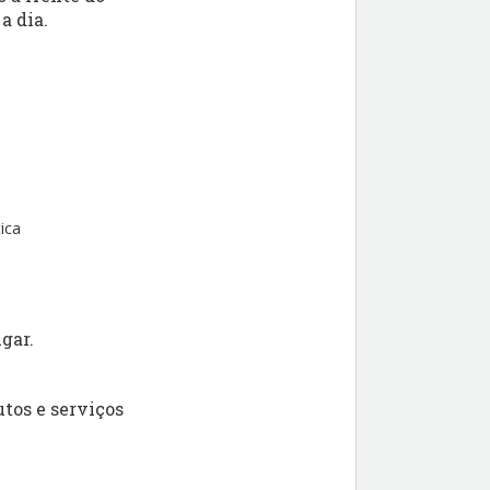
a dia.
ica
gar.
tos e serviços