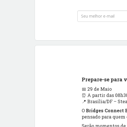
Prepare-se para 
📅 29 de Maio
⏰ A partir das 08h3
📍 Brasília/DF – Ste
O
Bridges Connect B
pensado para quem q
Serão momentos de a