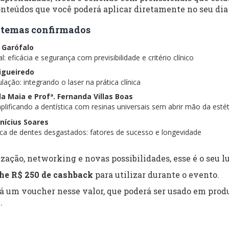
nteúdos que você poderá aplicar diretamente no seu dia 
 e temas confirmados
s Garófalo
: eficácia e segurança com previsibilidade e critério clínico
Figueiredo
lação: integrando o laser na prática clínica
ela Maia e Profª. Fernanda Villas Boas
lificando a dentística com resinas universais sem abrir mão da estét
inícius Soares
tica de dentes desgastados: fatores de sucesso e longevidade
zação, networking e novas possibilidades, esse é o seu lu
he R$ 250 de cashback
para utilizar durante o evento.
rá um voucher nesse valor, que poderá ser usado em produ
.