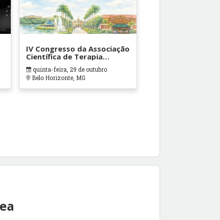
IV Congresso da Associação
Científica de Terapia
Ocupacional em Contextos
quinta-feira, 29 de outubro
Hospitalares e Cuidados
Belo Horizonte, MG
Paliativos - ATOHOSP
rea