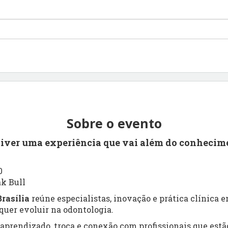
Sobre o evento
viver uma experiência que vai além do conhecim
0
ak Bull
rasília
reúne especialistas, inovação e prática clínica
uer evoluir na odontologia.
prendizado, troca e conexão com profissionais que estão