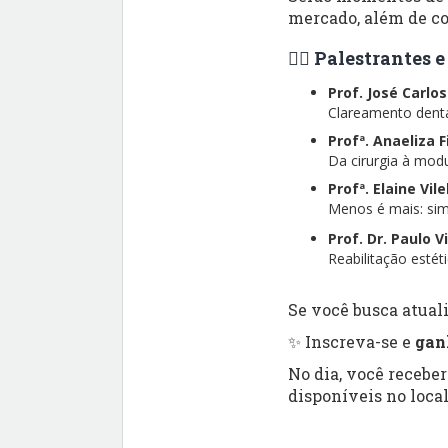
mercado, além de co
👨‍⚕️ Palestrantes
Prof. José Carlo
Clareamento dental
Profª. Anaeliza 
Da cirurgia à modu
Profª. Elaine Vil
Menos é mais: simp
Prof. Dr. Paulo V
Reabilitação esté
Se você busca atuali
✨ Inscreva-se e
gan
No dia, você recebe
disponíveis no local