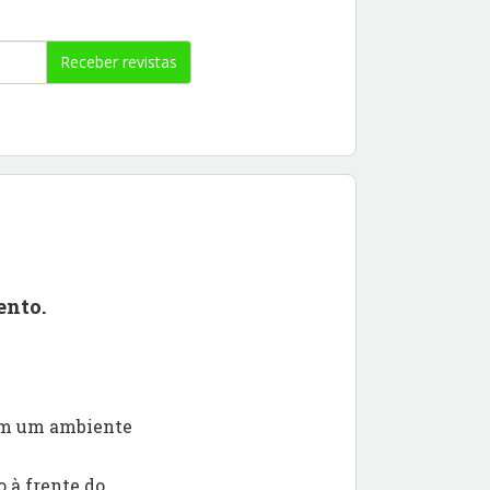
Receber revistas
ento.
 em um ambiente
 à frente do