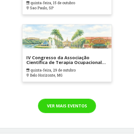
quinta-feira, 15 de outubro
Sao Paulo, SP
IV Congresso da Associação
Científica de Terapia Ocupacional
em Contextos Hospitalares e
quinta-feira, 29 de outubro
Cuidados Paliativos - ATOHOSP
Belo Horizonte, MG
VER MAIS EVENTOS