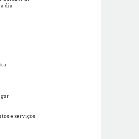
a dia.
ica
gar.
tos e serviços