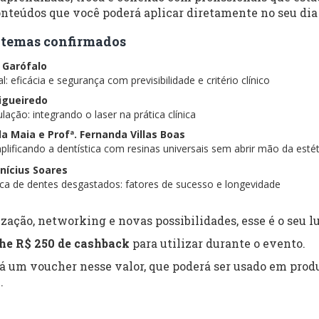
nteúdos que você poderá aplicar diretamente no seu dia 
 e temas confirmados
s Garófalo
: eficácia e segurança com previsibilidade e critério clínico
Figueiredo
lação: integrando o laser na prática clínica
ela Maia e Profª. Fernanda Villas Boas
lificando a dentística com resinas universais sem abrir mão da estét
inícius Soares
tica de dentes desgastados: fatores de sucesso e longevidade
zação, networking e novas possibilidades, esse é o seu lu
he R$ 250 de cashback
para utilizar durante o evento.
rá um voucher nesse valor, que poderá ser usado em produ
.