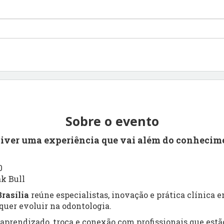
Sobre o evento
viver uma experiência que vai além do conhecim
0
ak Bull
rasília
reúne especialistas, inovação e prática clínica
uer evoluir na odontologia.
prendizado, troca e conexão com profissionais que estão