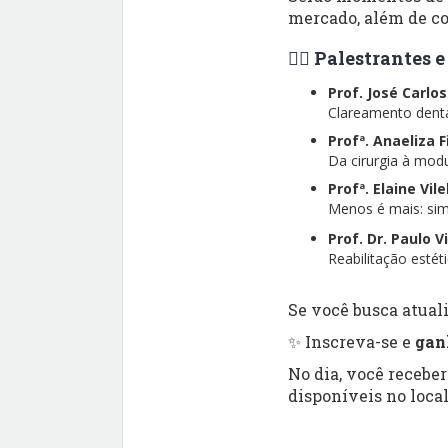
mercado, além de co
👨‍⚕️ Palestrantes
Prof. José Carlo
Clareamento dental
Profª. Anaeliza 
Da cirurgia à modu
Profª. Elaine Vil
Menos é mais: simp
Prof. Dr. Paulo V
Reabilitação esté
Se você busca atuali
✨ Inscreva-se e
gan
No dia, você recebe
disponíveis no local