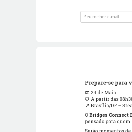
Prepare-se para 
📅 29 de Maio
⏰ A partir das 08h3
📍 Brasília/DF – Ste
O
Bridges Connect B
pensado para quem q
Serão momentos de a