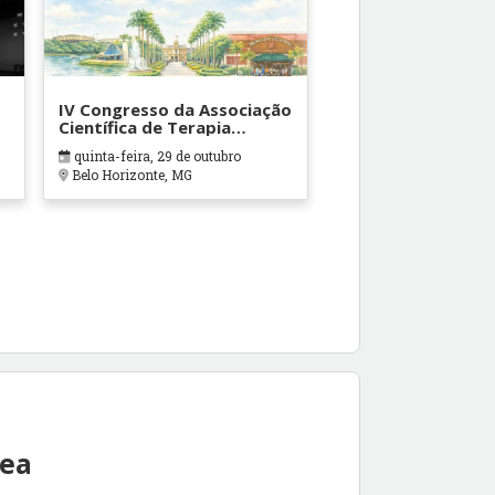
IV Congresso da Associação
Científica de Terapia
Ocupacional em Contextos
quinta-feira, 29 de outubro
Hospitalares e Cuidados
Belo Horizonte, MG
Paliativos - ATOHOSP
rea