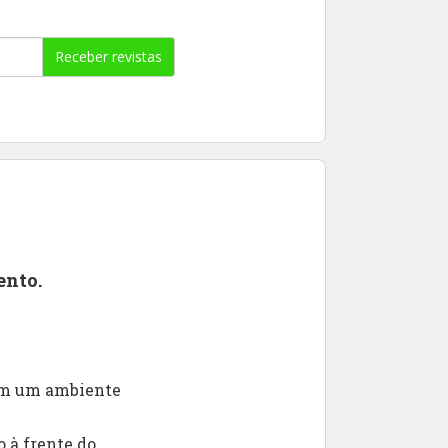
Receber revistas
ento.
 em um ambiente
 à frente do