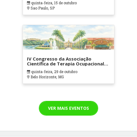
quinta-feira, 15 de outubro
Sao Paulo, SP
IV Congresso da Associação
Científica de Terapia Ocupacional
em Contextos Hospitalares e
quinta-feira, 29 de outubro
Cuidados Paliativos - ATOHOSP
Belo Horizonte, MG
VER MAIS EVENTOS