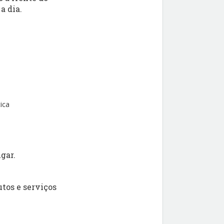
a dia.
ica
gar.
tos e serviços