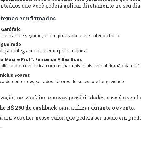
nteúdos que você poderá aplicar diretamente no seu dia 
 e temas confirmados
s Garófalo
: eficácia e segurança com previsibilidade e critério clínico
Figueiredo
lação: integrando o laser na prática clínica
ela Maia e Profª. Fernanda Villas Boas
lificando a dentística com resinas universais sem abrir mão da estét
inícius Soares
tica de dentes desgastados: fatores de sucesso e longevidade
zação, networking e novas possibilidades, esse é o seu lu
he R$ 250 de cashback
para utilizar durante o evento.
rá um voucher nesse valor, que poderá ser usado em produ
.