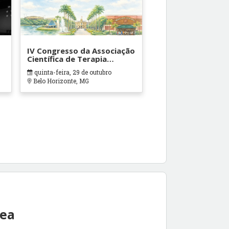
IV Congresso da Associação
Científica de Terapia
Ocupacional em Contextos
quinta-feira, 29 de outubro
Hospitalares e Cuidados
Belo Horizonte, MG
Paliativos - ATOHOSP
rea