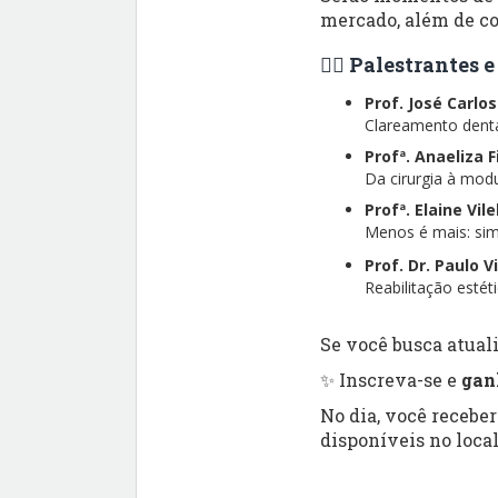
mercado, além de co
👨‍⚕️ Palestrantes
Prof. José Carlo
Clareamento dental
Profª. Anaeliza 
Da cirurgia à modu
Profª. Elaine Vil
Menos é mais: simp
Prof. Dr. Paulo V
Reabilitação esté
Se você busca atuali
✨ Inscreva-se e
gan
No dia, você recebe
disponíveis no local