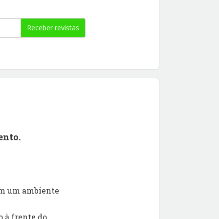
Receber revistas
ento.
 em um ambiente
 à frente do