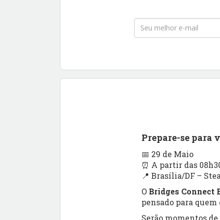
Prepare-se para 
📅 29 de Maio
⏰ A partir das 08h3
📍 Brasília/DF – Ste
O
Bridges Connect B
pensado para quem q
Serão momentos de a