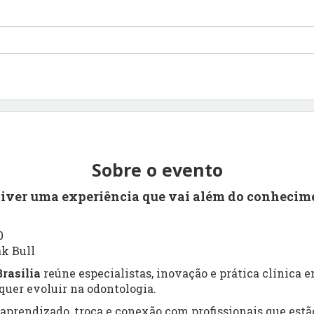
Sobre o evento
viver uma experiência que vai além do conhecim
0
ak Bull
rasília
reúne especialistas, inovação e prática clínica
uer evoluir na odontologia.
prendizado, troca e conexão com profissionais que estão