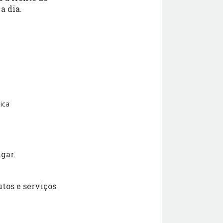
a dia.
ica
gar.
tos e serviços