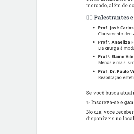
mercado, além de co
👨‍⚕️ Palestrantes
Prof. José Carlo
Clareamento dental
Profª. Anaeliza 
Da cirurgia à modu
Profª. Elaine Vil
Menos é mais: simp
Prof. Dr. Paulo V
Reabilitação esté
Se você busca atuali
✨ Inscreva-se e
gan
No dia, você recebe
disponíveis no local