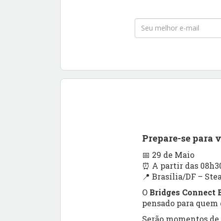
Prepare-se para 
📅 29 de Maio
⏰ A partir das 08h3
📍 Brasília/DF – Ste
O
Bridges Connect B
pensado para quem q
Serão momentos de a