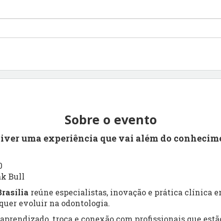
Sobre o evento
viver uma experiência que vai além do conhecim
0
ak Bull
rasília
reúne especialistas, inovação e prática clínica
uer evoluir na odontologia.
prendizado, troca e conexão com profissionais que estão