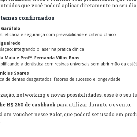
nteúdos que você poderá aplicar diretamente no seu dia 
 e temas confirmados
s Garófalo
: eficácia e segurança com previsibilidade e critério clínico
Figueiredo
lação: integrando o laser na prática clínica
ela Maia e Profª. Fernanda Villas Boas
lificando a dentística com resinas universais sem abrir mão da estét
inícius Soares
tica de dentes desgastados: fatores de sucesso e longevidade
zação, networking e novas possibilidades, esse é o seu lu
he R$ 250 de cashback
para utilizar durante o evento.
rá um voucher nesse valor, que poderá ser usado em produ
.