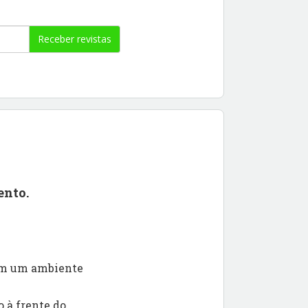
Receber revistas
ento.
 em um ambiente
 à frente do