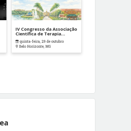
IV Congresso da Associação
Científica de Terapia
Ocupacional em Contextos
quinta-feira, 29 de outubro
Hospitalares e Cuidados
Belo Horizonte, MG
Paliativos - ATOHOSP
rea