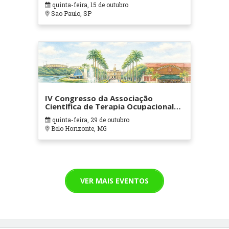
quinta-feira, 15 de outubro
Sao Paulo, SP
IV Congresso da Associação
Científica de Terapia Ocupacional
em Contextos Hospitalares e
quinta-feira, 29 de outubro
Cuidados Paliativos - ATOHOSP
Belo Horizonte, MG
VER MAIS EVENTOS