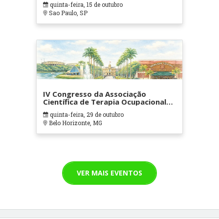
quinta-feira, 15 de outubro
Sao Paulo, SP
IV Congresso da Associação
Científica de Terapia Ocupacional
em Contextos Hospitalares e
quinta-feira, 29 de outubro
Cuidados Paliativos - ATOHOSP
Belo Horizonte, MG
VER MAIS EVENTOS