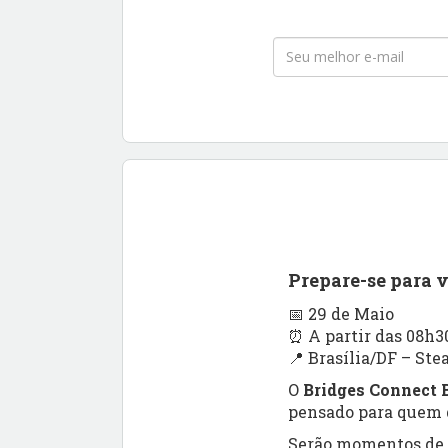
Prepare-se para 
📅 29 de Maio
⏰ A partir das 08h3
📍 Brasília/DF – Ste
O
Bridges Connect B
pensado para quem q
Serão momentos de a