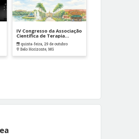
IV Congresso da Associação
Científica de Terapia
Ocupacional em Contextos
quinta-feira, 29 de outubro
Hospitalares e Cuidados
Belo Horizonte, MG
Paliativos - ATOHOSP
rea