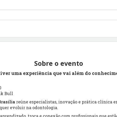
Sobre o evento
viver uma experiência que vai além do conhecim
0
ak Bull
rasília
reúne especialistas, inovação e prática clínica
uer evoluir na odontologia.
prendizado, troca e conexão com profissionais que estão