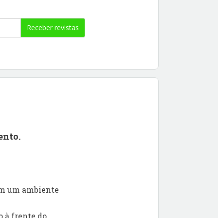
Receber revistas
ento.
 em um ambiente
 à frente do