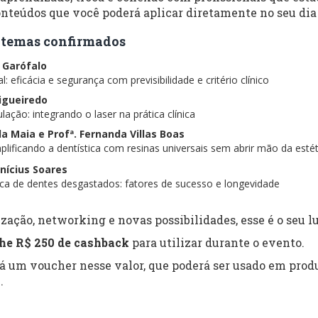
nteúdos que você poderá aplicar diretamente no seu dia 
 e temas confirmados
s Garófalo
: eficácia e segurança com previsibilidade e critério clínico
Figueiredo
lação: integrando o laser na prática clínica
ela Maia e Profª. Fernanda Villas Boas
lificando a dentística com resinas universais sem abrir mão da estét
inícius Soares
tica de dentes desgastados: fatores de sucesso e longevidade
zação, networking e novas possibilidades, esse é o seu lu
he R$ 250 de cashback
para utilizar durante o evento.
rá um voucher nesse valor, que poderá ser usado em produ
.