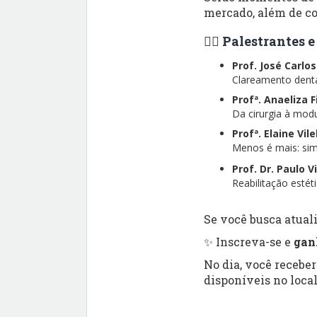
mercado, além de co
👨‍⚕️ Palestrantes
Prof. José Carlo
Clareamento dental
Profª. Anaeliza 
Da cirurgia à modu
Profª. Elaine Vil
Menos é mais: simp
Prof. Dr. Paulo V
Reabilitação esté
Se você busca atuali
✨ Inscreva-se e
gan
No dia, você recebe
disponíveis no local