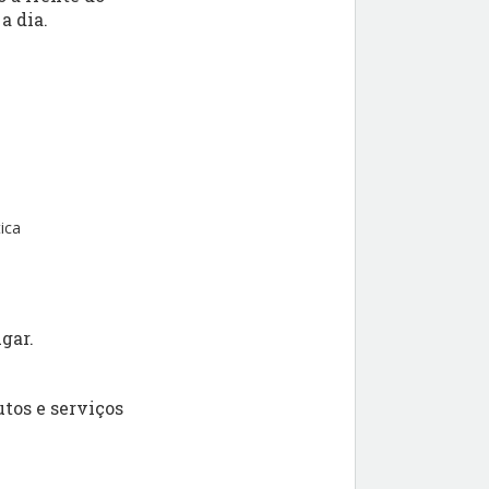
a dia.
ica
gar.
tos e serviços