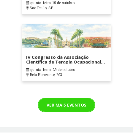
quinta-feira, 15 de outubro
Sao Paulo, SP
IV Congresso da Associação
Científica de Terapia Ocupacional
em Contextos Hospitalares e
quinta-feira, 29 de outubro
Cuidados Paliativos - ATOHOSP
Belo Horizonte, MG
VER MAIS EVENTOS