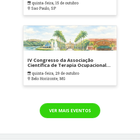
quinta-feira, 15 de outubro
Sao Paulo, SP
IV Congresso da Associação
Científica de Terapia Ocupacional
em Contextos Hospitalares e
quinta-feira, 29 de outubro
Cuidados Paliativos - ATOHOSP
Belo Horizonte, MG
VER MAIS EVENTOS