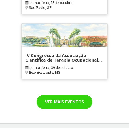
quinta-feira, 15 de outubro
Sao Paulo, SP
IV Congresso da Associação
Científica de Terapia Ocupacional
em Contextos Hospitalares e
quinta-feira, 29 de outubro
Cuidados Paliativos - ATOHOSP
Belo Horizonte, MG
VER MAIS EVENTOS