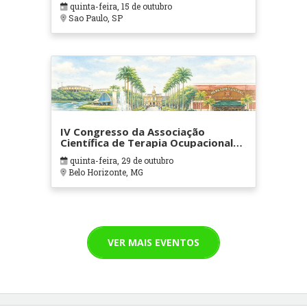
quinta-feira, 15 de outubro
Sao Paulo, SP
IV Congresso da Associação
Científica de Terapia Ocupacional
em Contextos Hospitalares e
quinta-feira, 29 de outubro
Cuidados Paliativos - ATOHOSP
Belo Horizonte, MG
VER MAIS EVENTOS