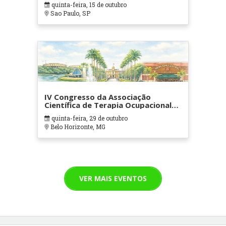
quinta-feira, 15 de outubro
Sao Paulo, SP
IV Congresso da Associação
Científica de Terapia Ocupacional
em Contextos Hospitalares e
quinta-feira, 29 de outubro
Cuidados Paliativos - ATOHOSP
Belo Horizonte, MG
VER MAIS EVENTOS