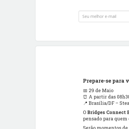
Prepare-se para 
📅 29 de Maio
⏰ A partir das 08h3
📍 Brasília/DF – Ste
O
Bridges Connect B
pensado para quem q
Serão momentos de a