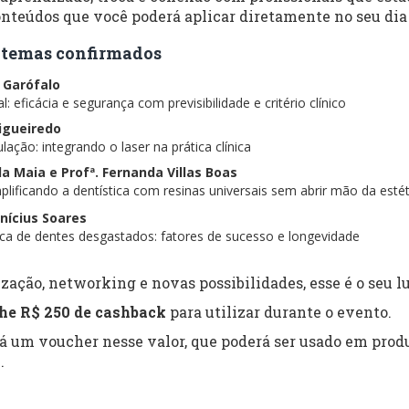
nteúdos que você poderá aplicar diretamente no seu dia 
 e temas confirmados
s Garófalo
: eficácia e segurança com previsibilidade e critério clínico
Figueiredo
lação: integrando o laser na prática clínica
ela Maia e Profª. Fernanda Villas Boas
lificando a dentística com resinas universais sem abrir mão da estét
inícius Soares
tica de dentes desgastados: fatores de sucesso e longevidade
zação, networking e novas possibilidades, esse é o seu lu
he R$ 250 de cashback
para utilizar durante o evento.
rá um voucher nesse valor, que poderá ser usado em produ
.