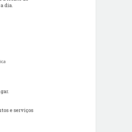
a dia.
ica
gar.
tos e serviços