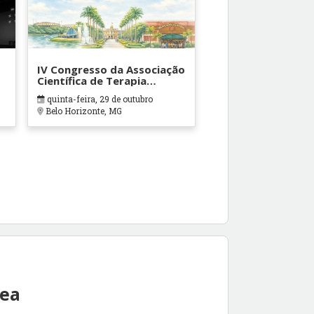
IV Congresso da Associação
Científica de Terapia
Ocupacional em Contextos
quinta-feira, 29 de outubro
Hospitalares e Cuidados
Belo Horizonte, MG
Paliativos - ATOHOSP
rea