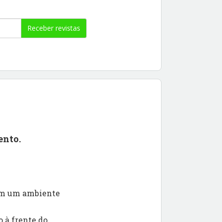
Receber revistas
ento.
 em um ambiente
 à frente do