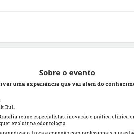
Sobre o evento
viver uma experiência que vai além do conhecim
0
ak Bull
rasília
reúne especialistas, inovação e prática clínica
uer evoluir na odontologia.
prendizado, troca e conexão com profissionais que estão