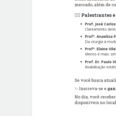
mercado, além de co
👨‍⚕️ Palestrantes
Prof. José Carlo
Clareamento dental
Profª. Anaeliza 
Da cirurgia à modu
Profª. Elaine Vil
Menos é mais: simp
Prof. Dr. Paulo V
Reabilitação esté
Se você busca atuali
✨ Inscreva-se e
gan
No dia, você recebe
disponíveis no local