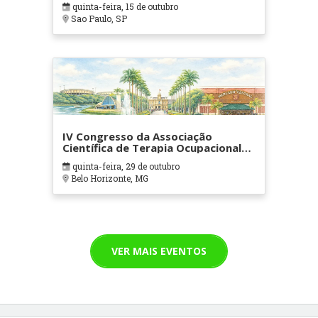
quinta-feira, 15 de outubro
Sao Paulo, SP
IV Congresso da Associação
Científica de Terapia Ocupacional
em Contextos Hospitalares e
quinta-feira, 29 de outubro
Cuidados Paliativos - ATOHOSP
Belo Horizonte, MG
VER MAIS EVENTOS