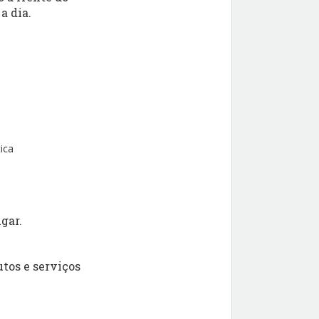
a dia.
ica
gar.
tos e serviços