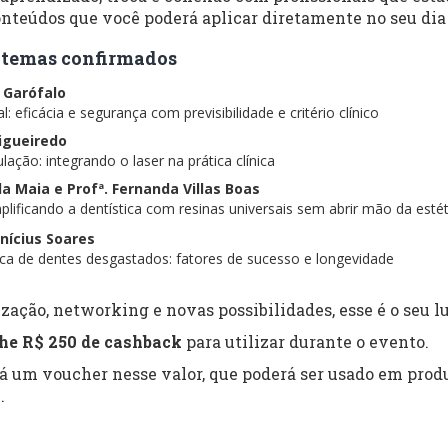
nteúdos que você poderá aplicar diretamente no seu dia 
 e temas confirmados
s Garófalo
: eficácia e segurança com previsibilidade e critério clínico
Figueiredo
lação: integrando o laser na prática clínica
ela Maia e Profª. Fernanda Villas Boas
lificando a dentística com resinas universais sem abrir mão da estét
inícius Soares
tica de dentes desgastados: fatores de sucesso e longevidade
zação, networking e novas possibilidades, esse é o seu lu
he R$ 250 de cashback
para utilizar durante o evento.
rá um voucher nesse valor, que poderá ser usado em produ
.