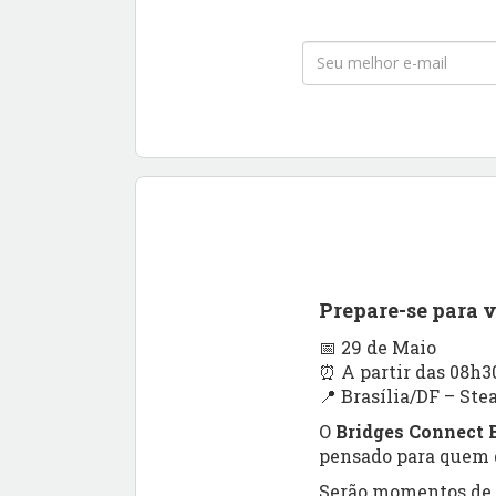
Prepare-se para 
📅 29 de Maio
⏰ A partir das 08h3
📍 Brasília/DF – Ste
O
Bridges Connect B
pensado para quem q
Serão momentos de a