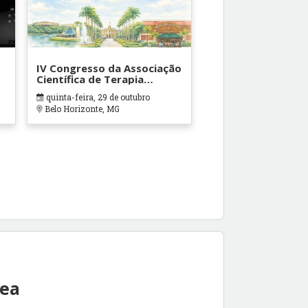
IV Congresso da Associação
Científica de Terapia
Ocupacional em Contextos
quinta-feira, 29 de outubro
Hospitalares e Cuidados
Belo Horizonte, MG
Paliativos - ATOHOSP
rea