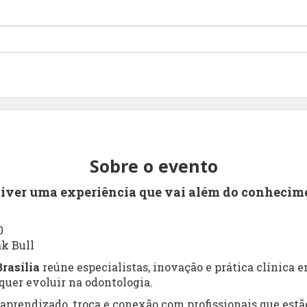
Sobre o evento
viver uma experiência que vai além do conhecim
0
ak Bull
rasília
reúne especialistas, inovação e prática clínica
uer evoluir na odontologia.
prendizado, troca e conexão com profissionais que estão