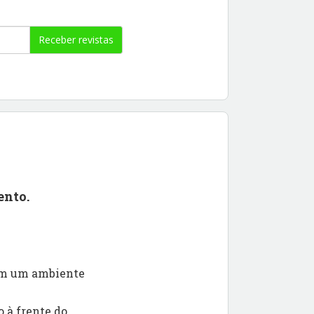
Receber revistas
ento.
 em um ambiente
 à frente do