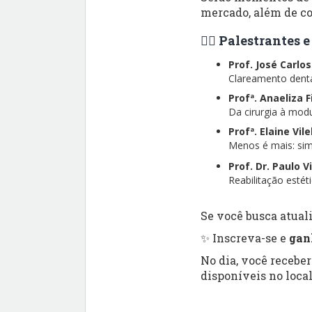
mercado, além de co
👨‍⚕️ Palestrantes
Prof. José Carlo
Clareamento dental
Profª. Anaeliza 
Da cirurgia à modu
Profª. Elaine Vil
Menos é mais: simp
Prof. Dr. Paulo V
Reabilitação esté
Se você busca atuali
✨ Inscreva-se e
gan
No dia, você recebe
disponíveis no local