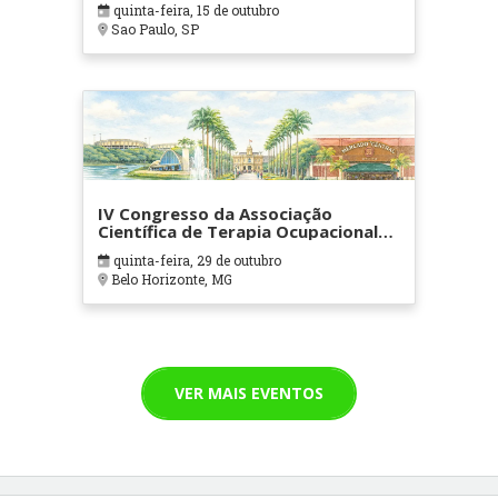
quinta-feira, 15 de outubro
Sao Paulo, SP
IV Congresso da Associação
Científica de Terapia Ocupacional
em Contextos Hospitalares e
quinta-feira, 29 de outubro
Cuidados Paliativos - ATOHOSP
Belo Horizonte, MG
VER MAIS EVENTOS