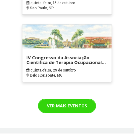
quinta-feira, 15 de outubro
Sao Paulo, SP
IV Congresso da Associação
Científica de Terapia Ocupacional
em Contextos Hospitalares e
quinta-feira, 29 de outubro
Cuidados Paliativos - ATOHOSP
Belo Horizonte, MG
VER MAIS EVENTOS