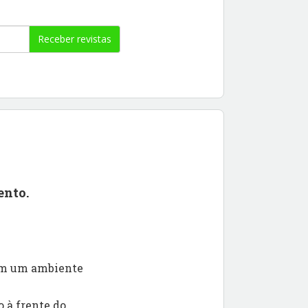
Receber revistas
ento.
 em um ambiente
 à frente do