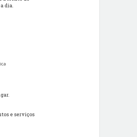
a dia.
ica
gar.
tos e serviços