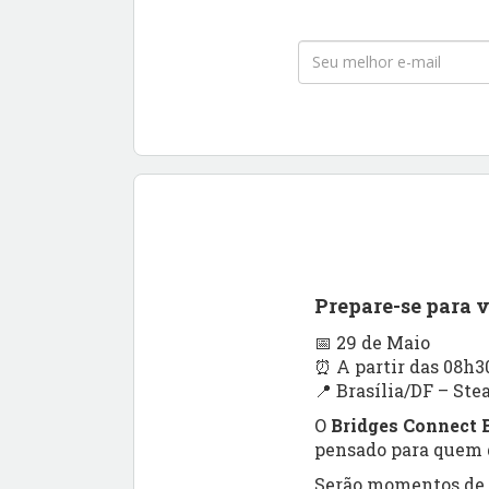
Prepare-se para 
📅 29 de Maio
⏰ A partir das 08h3
📍 Brasília/DF – Ste
O
Bridges Connect B
pensado para quem q
Serão momentos de a