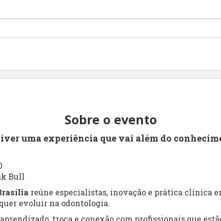
Sobre o evento
viver uma experiência que vai além do conhecim
0
ak Bull
rasília
reúne especialistas, inovação e prática clínica
uer evoluir na odontologia.
prendizado, troca e conexão com profissionais que estão