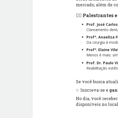
mercado, além de co
👨‍⚕️ Palestrantes
Prof. José Carlo
Clareamento dental
Profª. Anaeliza 
Da cirurgia à modu
Profª. Elaine Vil
Menos é mais: simp
Prof. Dr. Paulo V
Reabilitação esté
Se você busca atuali
✨ Inscreva-se e
gan
No dia, você recebe
disponíveis no local