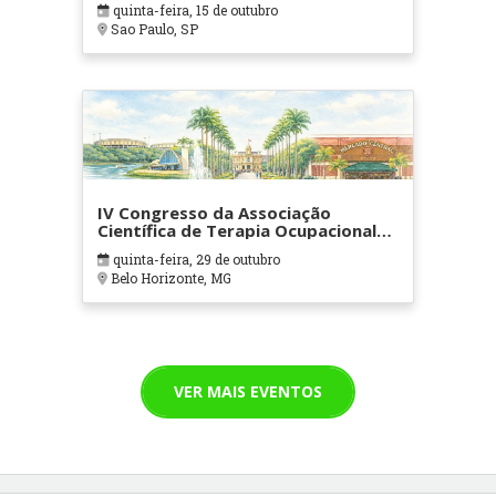
quinta-feira, 15 de outubro
Sao Paulo, SP
IV Congresso da Associação
Científica de Terapia Ocupacional
em Contextos Hospitalares e
quinta-feira, 29 de outubro
Cuidados Paliativos - ATOHOSP
Belo Horizonte, MG
VER MAIS EVENTOS