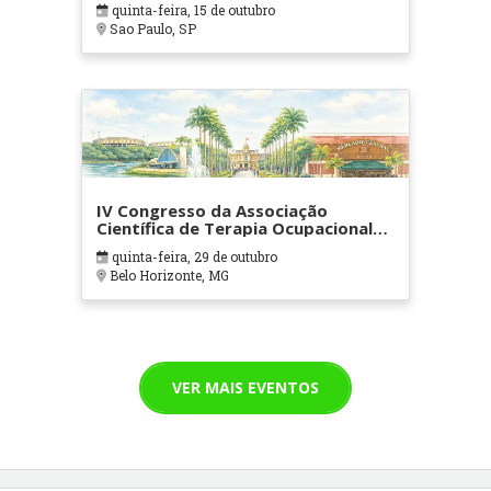
quinta-feira, 15 de outubro
Sao Paulo, SP
IV Congresso da Associação
Científica de Terapia Ocupacional
em Contextos Hospitalares e
quinta-feira, 29 de outubro
Cuidados Paliativos - ATOHOSP
Belo Horizonte, MG
VER MAIS EVENTOS