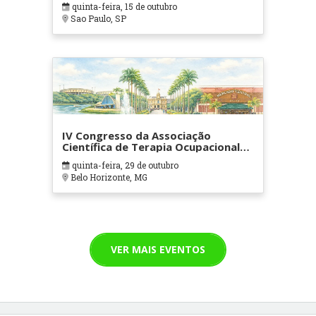
quinta-feira, 15 de outubro
Sao Paulo, SP
IV Congresso da Associação
Científica de Terapia Ocupacional
em Contextos Hospitalares e
quinta-feira, 29 de outubro
Cuidados Paliativos - ATOHOSP
Belo Horizonte, MG
VER MAIS EVENTOS