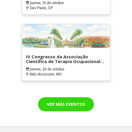
jueves, 15 de octubre
Sao Paulo, SP
IV Congresso da Associação
Científica de Terapia Ocupacional
em Contextos Hospitalares e
jueves, 29 de octubre
Cuidados Paliativos - ATOHOSP
Belo Horizonte, MG
VER MÁS EVENTOS