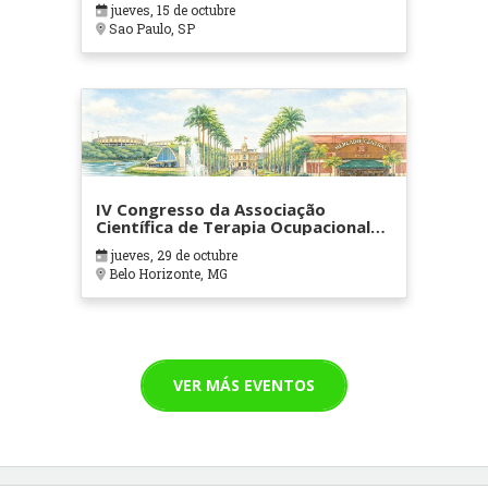
jueves, 15 de octubre
Sao Paulo, SP
IV Congresso da Associação
Científica de Terapia Ocupacional
em Contextos Hospitalares e
jueves, 29 de octubre
Cuidados Paliativos - ATOHOSP
Belo Horizonte, MG
VER MÁS EVENTOS