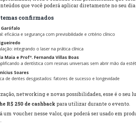
nteúdos que você poderá aplicar diretamente no seu dia 
 e temas confirmados
s Garófalo
: eficácia e segurança com previsibilidade e critério clínico
Figueiredo
lação: integrando o laser na prática clínica
ela Maia e Profª. Fernanda Villas Boas
lificando a dentística com resinas universais sem abrir mão da estét
inícius Soares
tica de dentes desgastados: fatores de sucesso e longevidade
zação, networking e novas possibilidades, esse é o seu lu
he R$ 250 de cashback
para utilizar durante o evento.
rá um voucher nesse valor, que poderá ser usado em produ
.