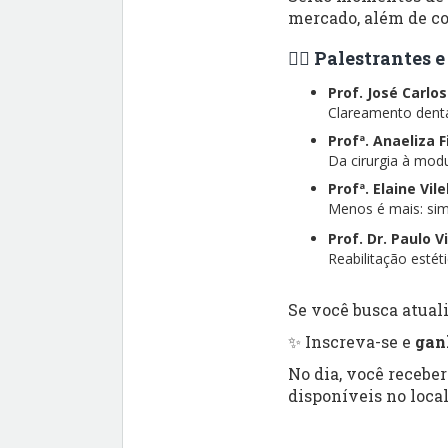
mercado, além de co
👨‍⚕️ Palestrantes
Prof. José Carlo
Clareamento dental
Profª. Anaeliza 
Da cirurgia à modu
Profª. Elaine Vil
Menos é mais: simp
Prof. Dr. Paulo V
Reabilitação esté
Se você busca atuali
✨ Inscreva-se e
gan
No dia, você recebe
disponíveis no local