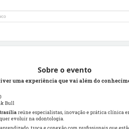
Sobre o evento
viver uma experiência que vai além do conhecim
0
ak Bull
rasília
reúne especialistas, inovação e prática clínica
uer evoluir na odontologia.
prendizado, troca e conexão com profissionais que estão