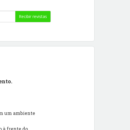
Recibir revistas
ento.
 em um ambiente
 à frente do