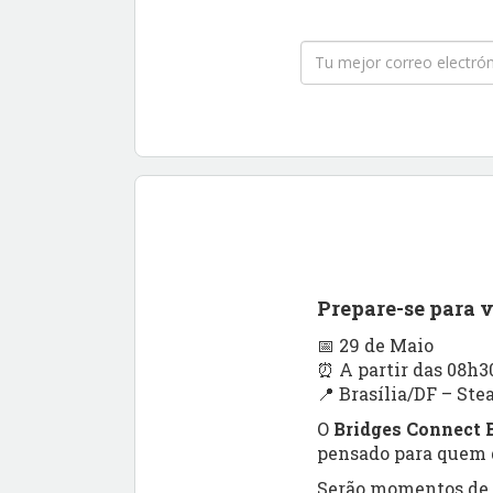
Prepare-se para 
📅 29 de Maio
⏰ A partir das 08h3
📍 Brasília/DF – Ste
O
Bridges Connect B
pensado para quem q
Serão momentos de a