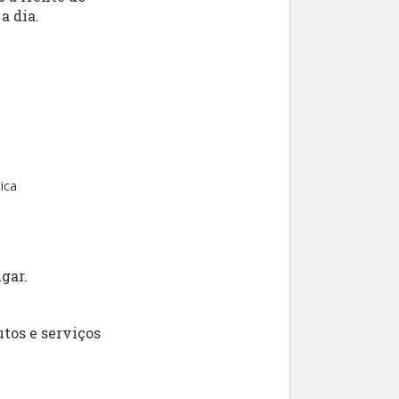
a dia.
ica
gar.
tos e serviços