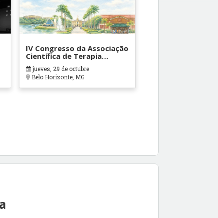
IV Congresso da Associação
Científica de Terapia
Ocupacional em Contextos
jueves, 29 de octubre
Hospitalares e Cuidados
Belo Horizonte, MG
Paliativos - ATOHOSP
ea