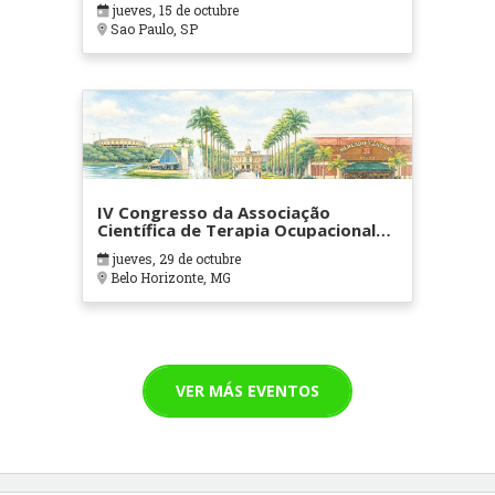
jueves, 15 de octubre
Sao Paulo, SP
IV Congresso da Associação
Científica de Terapia Ocupacional
em Contextos Hospitalares e
jueves, 29 de octubre
Cuidados Paliativos - ATOHOSP
Belo Horizonte, MG
VER MÁS EVENTOS