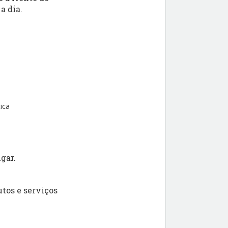
a dia.
ica
gar.
tos e serviços