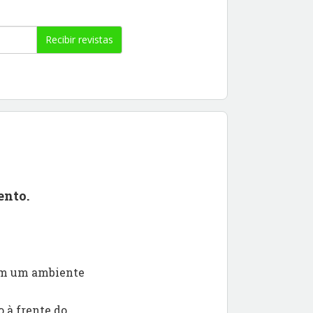
Recibir revistas
ento.
 em um ambiente
 à frente do