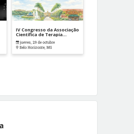
IV Congresso da Associação
Científica de Terapia
Ocupacional em Contextos
jueves, 29 de octubre
Hospitalares e Cuidados
Belo Horizonte, MG
Paliativos - ATOHOSP
ea