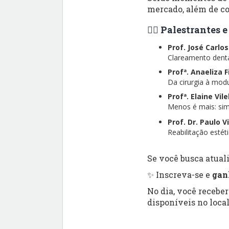
mercado, além de co
👨‍⚕️ Palestrantes
Prof. José Carlo
Clareamento dental
Profª. Anaeliza 
Da cirurgia à modu
Profª. Elaine Vil
Menos é mais: simp
Prof. Dr. Paulo V
Reabilitação esté
Se você busca atuali
✨ Inscreva-se e
gan
No dia, você recebe
disponíveis no local