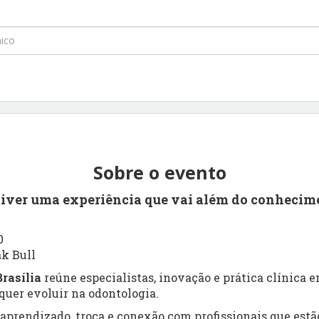
Sobre o evento
viver uma experiência que vai além do conhecim
0
ak Bull
rasília
reúne especialistas, inovação e prática clínica
uer evoluir na odontologia.
prendizado, troca e conexão com profissionais que estão