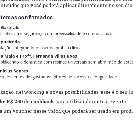
nteúdos que você poderá aplicar diretamente no seu dia 
 e temas confirmados
s Garófalo
: eficácia e segurança com previsibilidade e critério clínico
Figueiredo
lação: integrando o laser na prática clínica
ela Maia e Profª. Fernanda Villas Boas
lificando a dentística com resinas universais sem abrir mão da estét
inícius Soares
tica de dentes desgastados: fatores de sucesso e longevidade
zação, networking e novas possibilidades, esse é o seu lu
he R$ 250 de cashback
para utilizar durante o evento.
rá um voucher nesse valor, que poderá ser usado em produ
.