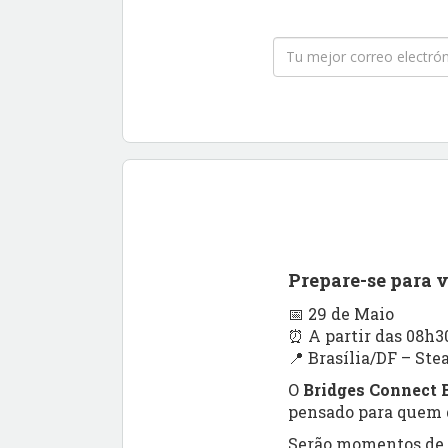
Prepare-se para 
📅 29 de Maio
⏰ A partir das 08h3
📍 Brasília/DF – Ste
O
Bridges Connect B
pensado para quem q
Serão momentos de a