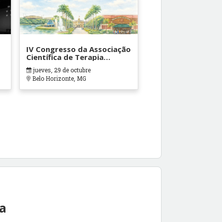
IV Congresso da Associação
Científica de Terapia
Ocupacional em Contextos
jueves, 29 de octubre
Hospitalares e Cuidados
Belo Horizonte, MG
Paliativos - ATOHOSP
ea