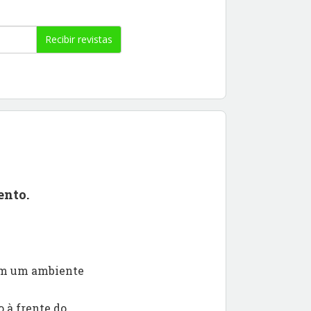
Recibir revistas
ento.
 em um ambiente
 à frente do