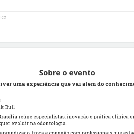
Sobre o evento
viver uma experiência que vai além do conhecim
0
ak Bull
rasília
reúne especialistas, inovação e prática clínica
uer evoluir na odontologia.
prendizado, troca e conexão com profissionais que estão