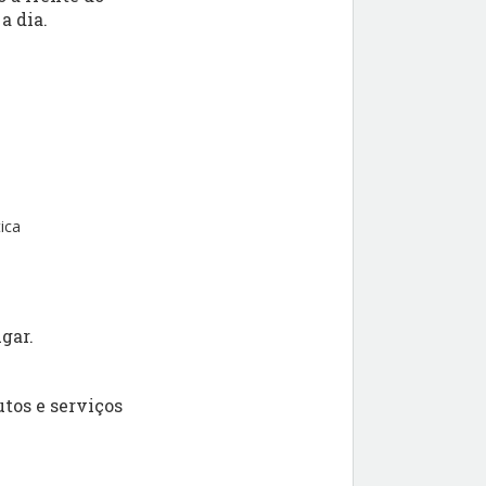
a dia.
ica
gar.
tos e serviços