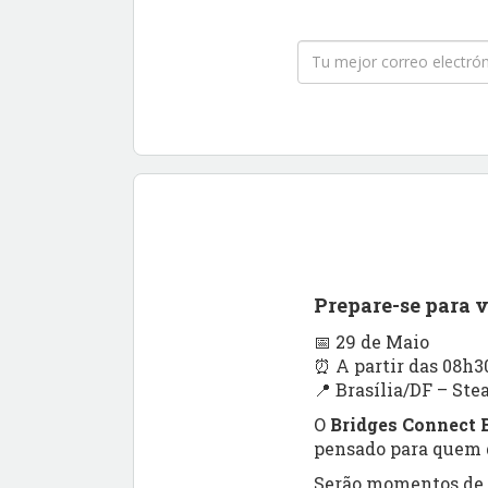
Prepare-se para 
📅 29 de Maio
⏰ A partir das 08h3
📍 Brasília/DF – Ste
O
Bridges Connect B
pensado para quem q
Serão momentos de a