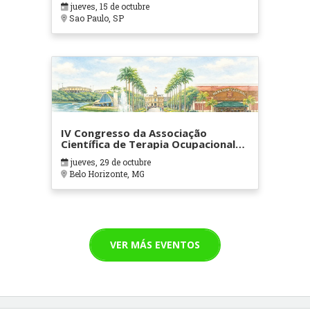
jueves, 15 de octubre
Sao Paulo, SP
IV Congresso da Associação
Científica de Terapia Ocupacional
em Contextos Hospitalares e
jueves, 29 de octubre
Cuidados Paliativos - ATOHOSP
Belo Horizonte, MG
VER MÁS EVENTOS