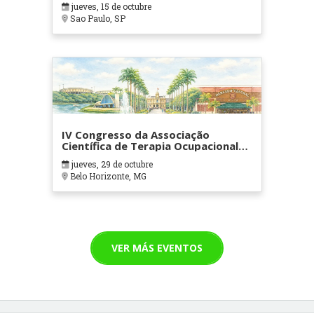
jueves, 15 de octubre
Sao Paulo, SP
IV Congresso da Associação
Científica de Terapia Ocupacional
em Contextos Hospitalares e
jueves, 29 de octubre
Cuidados Paliativos - ATOHOSP
Belo Horizonte, MG
VER MÁS EVENTOS