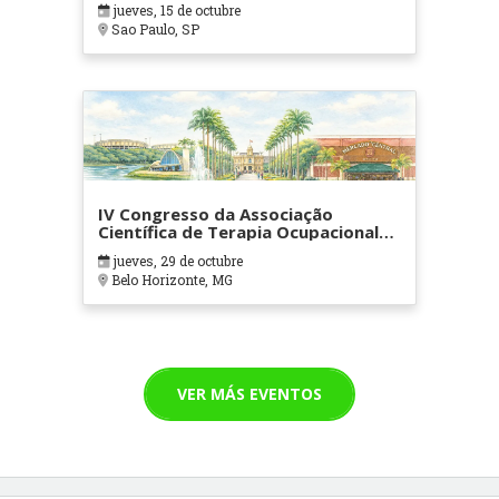
jueves, 15 de octubre
Sao Paulo, SP
IV Congresso da Associação
Científica de Terapia Ocupacional
em Contextos Hospitalares e
jueves, 29 de octubre
Cuidados Paliativos - ATOHOSP
Belo Horizonte, MG
VER MÁS EVENTOS