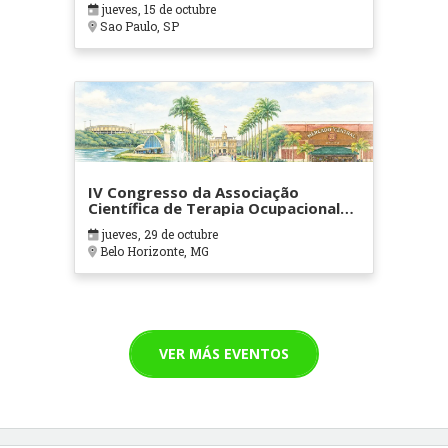
jueves, 15 de octubre
Sao Paulo, SP
IV Congresso da Associação
Científica de Terapia Ocupacional
em Contextos Hospitalares e
jueves, 29 de octubre
Cuidados Paliativos - ATOHOSP
Belo Horizonte, MG
VER MÁS EVENTOS