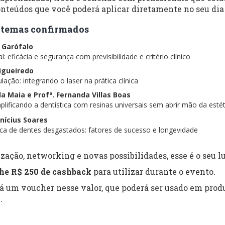
nteúdos que você poderá aplicar diretamente no seu dia 
 e temas confirmados
s Garófalo
: eficácia e segurança com previsibilidade e critério clínico
Figueiredo
lação: integrando o laser na prática clínica
ela Maia e Profª. Fernanda Villas Boas
lificando a dentística com resinas universais sem abrir mão da estét
inícius Soares
tica de dentes desgastados: fatores de sucesso e longevidade
zação, networking e novas possibilidades, esse é o seu lu
he R$ 250 de cashback
para utilizar durante o evento.
rá um voucher nesse valor, que poderá ser usado em produ
.