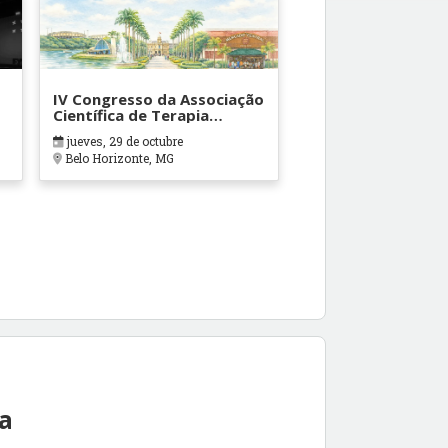
IV Congresso da Associação
Científica de Terapia
Ocupacional em Contextos
jueves, 29 de octubre
Hospitalares e Cuidados
Belo Horizonte, MG
Paliativos - ATOHOSP
ea