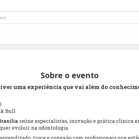
Sobre o evento
viver uma experiência que vai além do conhecim
0
ak Bull
rasília
reúne especialistas, inovação e prática clínica
uer evoluir na odontologia.
prendizado, troca e conexão com profissionais que estão