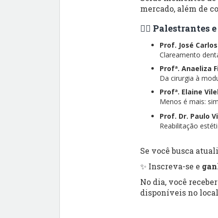
mercado, além de co
👨‍⚕️ Palestrantes
Prof. José Carlo
Clareamento dental
Profª. Anaeliza 
Da cirurgia à modu
Profª. Elaine Vil
Menos é mais: simp
Prof. Dr. Paulo V
Reabilitação esté
Se você busca atuali
✨ Inscreva-se e
gan
No dia, você recebe
disponíveis no local