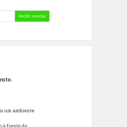
Recibir revistas
ento.
 em um ambiente
 à frente do