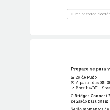
Prepare-se para 
📅 29 de Maio
⏰ A partir das 08h3
📍 Brasília/DF – Ste
O
Bridges Connect B
pensado para quem q
Serão momentos de a