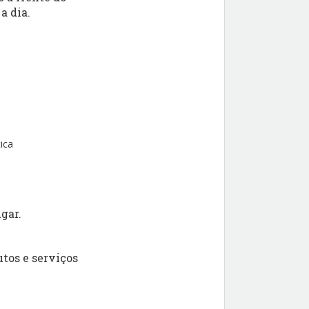
a dia.
ica
gar.
tos e serviços