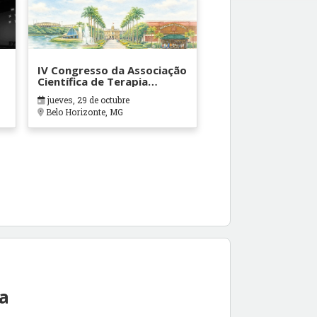
IV Congresso da Associação
Científica de Terapia
Ocupacional em Contextos
jueves, 29 de octubre
Hospitalares e Cuidados
Belo Horizonte, MG
Paliativos - ATOHOSP
ea