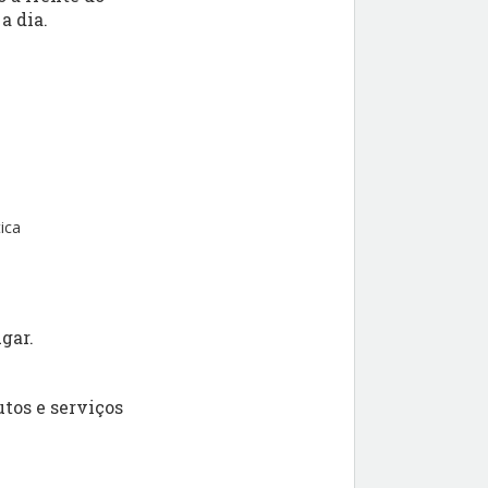
a dia.
ica
gar.
tos e serviços