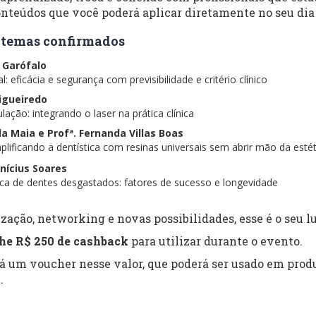
nteúdos que você poderá aplicar diretamente no seu dia 
 e temas confirmados
s Garófalo
: eficácia e segurança com previsibilidade e critério clínico
Figueiredo
lação: integrando o laser na prática clínica
ela Maia e Profª. Fernanda Villas Boas
lificando a dentística com resinas universais sem abrir mão da estét
inícius Soares
tica de dentes desgastados: fatores de sucesso e longevidade
zação, networking e novas possibilidades, esse é o seu lu
he R$ 250 de cashback
para utilizar durante o evento.
rá um voucher nesse valor, que poderá ser usado em produ
.