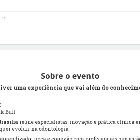
Sobre o evento
viver uma experiência que vai além do conhecim
0
ak Bull
rasília
reúne especialistas, inovação e prática clínica
uer evoluir na odontologia.
prendizado, troca e conexão com profissionais que estão