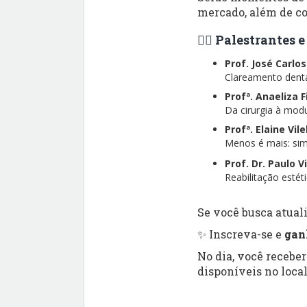
mercado, além de co
👨‍⚕️ Palestrantes
Prof. José Carlo
Clareamento dental
Profª. Anaeliza 
Da cirurgia à modu
Profª. Elaine Vil
Menos é mais: simp
Prof. Dr. Paulo V
Reabilitação esté
Se você busca atuali
✨ Inscreva-se e
gan
No dia, você recebe
disponíveis no local