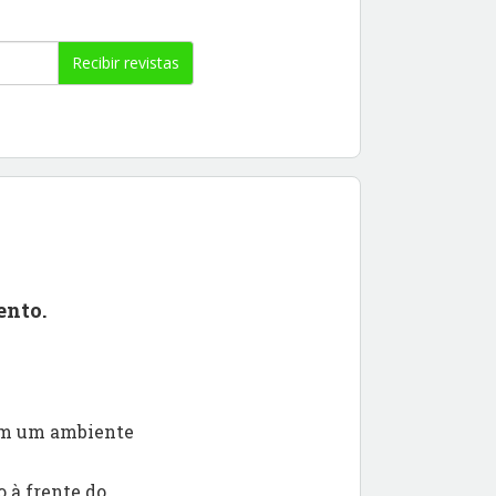
Recibir revistas
ento.
 em um ambiente
 à frente do