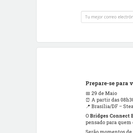
Prepare-se para 
📅 29 de Maio
⏰ A partir das 08h3
📍 Brasília/DF – Ste
O
Bridges Connect B
pensado para quem q
Serão momentos de a