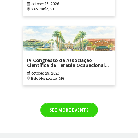
october 15, 2026
Sao Paulo, SP
IV Congresso da Associação
Científica de Terapia Ocupacional
em Contextos Hospitalares e
october 29, 2026
Cuidados Paliativos - ATOHOSP
Belo Horizonte, MG
SEE MORE EVENTS