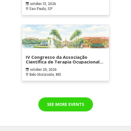
october 15, 2026
Sao Paulo, SP
IV Congresso da Associação
Científica de Terapia Ocupacional
em Contextos Hospitalares e
october 29, 2026
Cuidados Paliativos - ATOHOSP
Belo Horizonte, MG
SEE MORE EVENTS