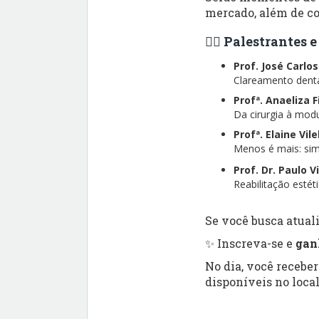
mercado, além de co
👨‍⚕️ Palestrantes
Prof. José Carlo
Clareamento dental
Profª. Anaeliza 
Da cirurgia à modu
Profª. Elaine Vil
Menos é mais: simp
Prof. Dr. Paulo V
Reabilitação esté
Se você busca atuali
✨ Inscreva-se e
gan
No dia, você recebe
disponíveis no local