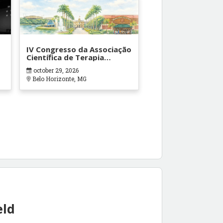
IV Congresso da Associação
Científica de Terapia
Ocupacional em Contextos
october 29, 2026
Hospitalares e Cuidados
Belo Horizonte, MG
Paliativos - ATOHOSP
eld