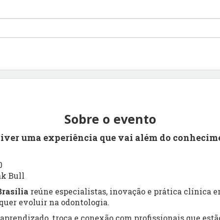
Sobre o evento
viver uma experiência que vai além do conhecim
0
ak Bull
rasília
reúne especialistas, inovação e prática clínica
uer evoluir na odontologia.
prendizado, troca e conexão com profissionais que estão