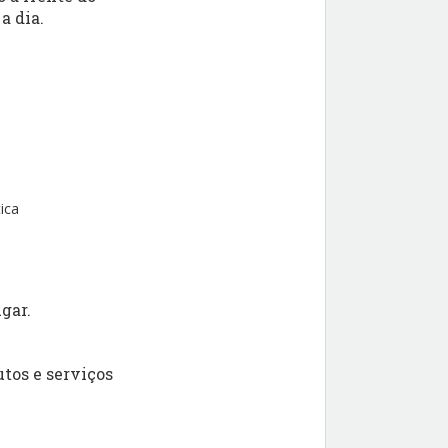
a dia.
ica
gar.
tos e serviços