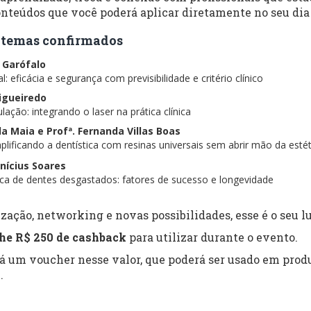
nteúdos que você poderá aplicar diretamente no seu dia 
 e temas confirmados
s Garófalo
: eficácia e segurança com previsibilidade e critério clínico
Figueiredo
lação: integrando o laser na prática clínica
ela Maia e Profª. Fernanda Villas Boas
lificando a dentística com resinas universais sem abrir mão da estét
inícius Soares
tica de dentes desgastados: fatores de sucesso e longevidade
zação, networking e novas possibilidades, esse é o seu lu
he R$ 250 de cashback
para utilizar durante o evento.
rá um voucher nesse valor, que poderá ser usado em produ
.