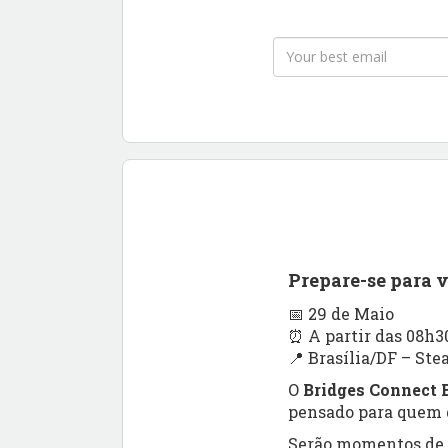
Prepare-se para 
📅 29 de Maio
⏰ A partir das 08h3
📍 Brasília/DF – Ste
O
Bridges Connect B
pensado para quem q
Serão momentos de a