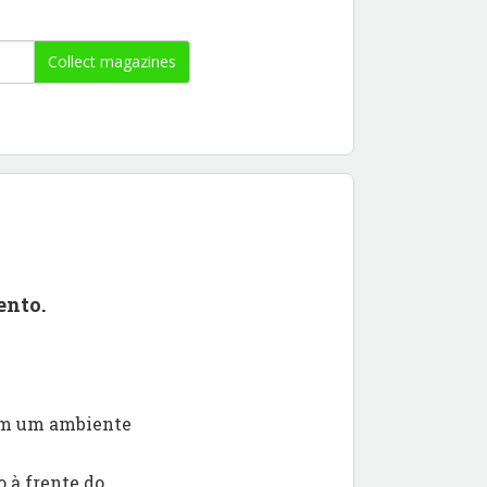
Collect magazines
ento.
 em um ambiente
 à frente do