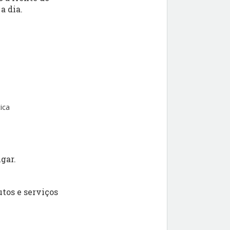
a dia.
ica
gar.
tos e serviços