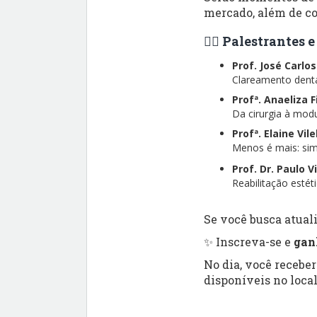
mercado, além de co
👨‍⚕️ Palestrantes
Prof. José Carlo
Clareamento dental
Profª. Anaeliza 
Da cirurgia à modu
Profª. Elaine Vil
Menos é mais: simp
Prof. Dr. Paulo V
Reabilitação esté
Se você busca atuali
✨ Inscreva-se e
gan
No dia, você recebe
disponíveis no local