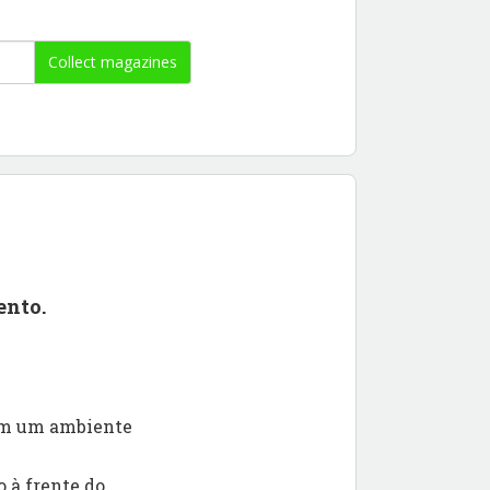
Collect magazines
ento.
 em um ambiente
 à frente do