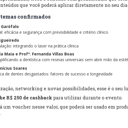
nteúdos que você poderá aplicar diretamente no seu dia 
 e temas confirmados
s Garófalo
: eficácia e segurança com previsibilidade e critério clínico
Figueiredo
lação: integrando o laser na prática clínica
ela Maia e Profª. Fernanda Villas Boas
lificando a dentística com resinas universais sem abrir mão da estét
inícius Soares
tica de dentes desgastados: fatores de sucesso e longevidade
zação, networking e novas possibilidades, esse é o seu lu
he R$ 250 de cashback
para utilizar durante o evento.
rá um voucher nesse valor, que poderá ser usado em produ
.