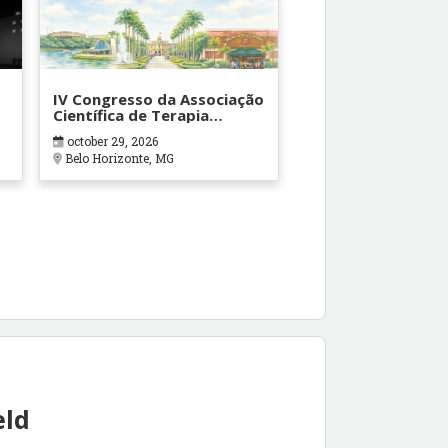
IV Congresso da Associação
Científica de Terapia
Ocupacional em Contextos
october 29, 2026
Hospitalares e Cuidados
Belo Horizonte, MG
Paliativos - ATOHOSP
eld