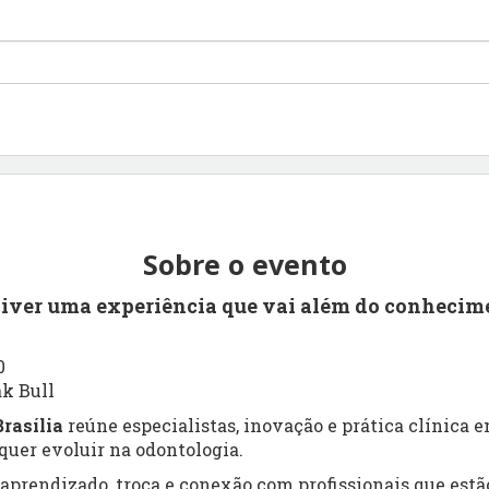
Sobre o evento
viver uma experiência que vai além do conhecim
0
ak Bull
rasília
reúne especialistas, inovação e prática clínica
uer evoluir na odontologia.
prendizado, troca e conexão com profissionais que estão