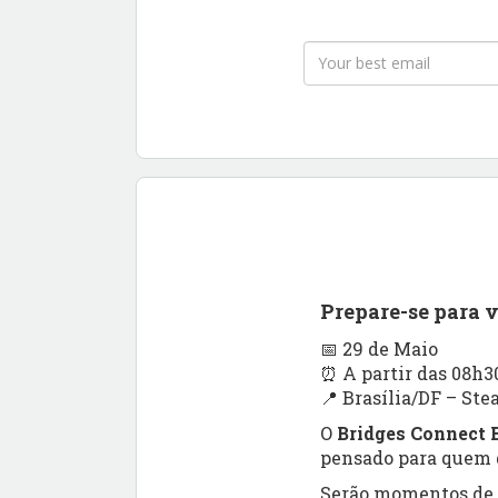
Prepare-se para 
📅 29 de Maio
⏰ A partir das 08h3
📍 Brasília/DF – Ste
O
Bridges Connect B
pensado para quem q
Serão momentos de a