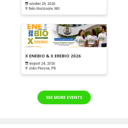
em Contextos Hospitalares e
october 29, 2026
Cuidados Paliativos - ATOHOSP
Belo Horizonte, MG
X ENEBIO & X EREBIO 2026
august 24, 2026
João Pessoa, PB
SEE MORE EVENTS