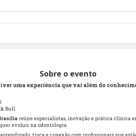
Sobre o evento
viver uma experiência que vai além do conhecim
0
ak Bull
rasília
reúne especialistas, inovação e prática clínica
uer evoluir na odontologia.
prendizado, troca e conexão com profissionais que estão