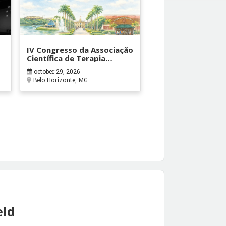
IV Congresso da Associação
Científica de Terapia
Ocupacional em Contextos
october 29, 2026
Hospitalares e Cuidados
Belo Horizonte, MG
Paliativos - ATOHOSP
eld