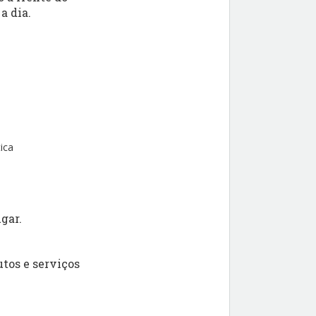
a dia.
ica
gar.
tos e serviços