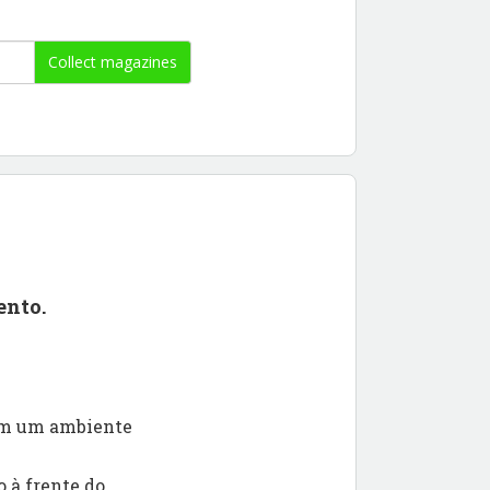
Collect magazines
ento.
 em um ambiente
 à frente do