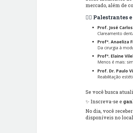
mercado, além de co
👨‍⚕️ Palestrantes
Prof. José Carlo
Clareamento dental
Profª. Anaeliza 
Da cirurgia à modu
Profª. Elaine Vil
Menos é mais: simp
Prof. Dr. Paulo V
Reabilitação esté
Se você busca atuali
✨ Inscreva-se e
gan
No dia, você recebe
disponíveis no local