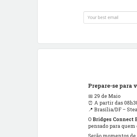
Prepare-se para 
📅 29 de Maio
⏰ A partir das 08h3
📍 Brasília/DF – Ste
O
Bridges Connect B
pensado para quem q
Serão momentos de a