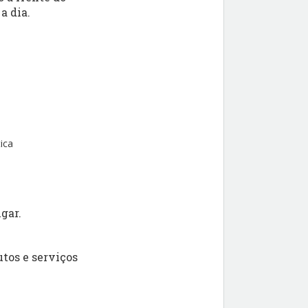
a dia.
ica
gar.
tos e serviços