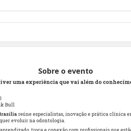
Sobre o evento
viver uma experiência que vai além do conhecim
0
ak Bull
rasília
reúne especialistas, inovação e prática clínica
uer evoluir na odontologia.
prendizado, troca e conexão com profissionais que estão