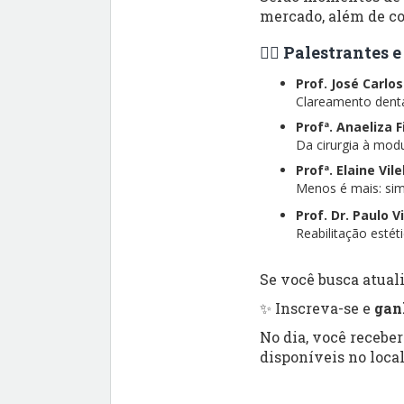
mercado, além de co
👨‍⚕️ Palestrantes
Prof. José Carlo
Clareamento dental
Profª. Anaeliza 
Da cirurgia à modu
Profª. Elaine Vil
Menos é mais: simp
Prof. Dr. Paulo V
Reabilitação esté
Se você busca atuali
✨ Inscreva-se e
gan
No dia, você recebe
disponíveis no local