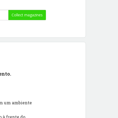
Collect magazines
ento.
 em um ambiente
 à frente do