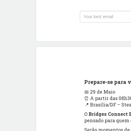
Prepare-se para 
📅 29 de Maio
⏰ A partir das 08h3
📍 Brasília/DF – Ste
O
Bridges Connect B
pensado para quem q
Serão momentos de a