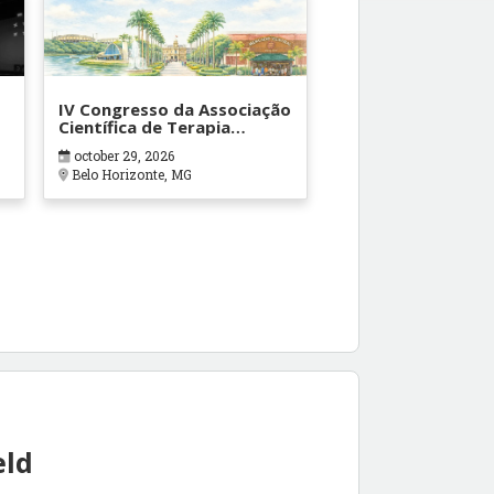
IV Congresso da Associação
Científica de Terapia
Ocupacional em Contextos
october 29, 2026
Hospitalares e Cuidados
Belo Horizonte, MG
Paliativos - ATOHOSP
eld