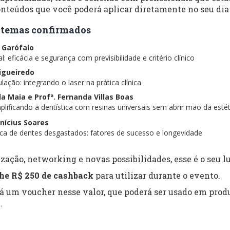
nteúdos que você poderá aplicar diretamente no seu dia 
 e temas confirmados
s Garófalo
: eficácia e segurança com previsibilidade e critério clínico
Figueiredo
lação: integrando o laser na prática clínica
ela Maia e Profª. Fernanda Villas Boas
lificando a dentística com resinas universais sem abrir mão da estét
inícius Soares
tica de dentes desgastados: fatores de sucesso e longevidade
zação, networking e novas possibilidades, esse é o seu lu
he R$ 250 de cashback
para utilizar durante o evento.
rá um voucher nesse valor, que poderá ser usado em produ
.