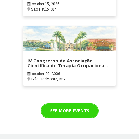
october 15, 2026
Sao Paulo, SP
IV Congresso da Associação
Científica de Terapia Ocupacional
em Contextos Hospitalares e
october 29, 2026
Cuidados Paliativos - ATOHOSP
Belo Horizonte, MG
SEE MORE EVENTS