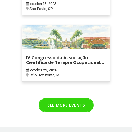
october 15, 2026
Sao Paulo, SP
IV Congresso da Associação
Científica de Terapia Ocupacional
em Contextos Hospitalares e
october 29, 2026
Cuidados Paliativos - ATOHOSP
Belo Horizonte, MG
SEE MORE EVENTS