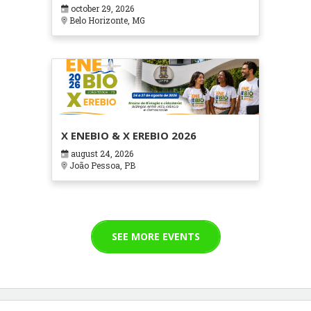
em Contextos Hospitalares e
october 29, 2026
Cuidados Paliativos - ATOHOSP
Belo Horizonte, MG
X ENEBIO & X EREBIO 2026
august 24, 2026
João Pessoa, PB
SEE MORE EVENTS