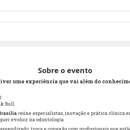
Sobre o evento
viver uma experiência que vai além do conhecim
0
ak Bull
rasília
reúne especialistas, inovação e prática clínica
uer evoluir na odontologia.
prendizado, troca e conexão com profissionais que estão