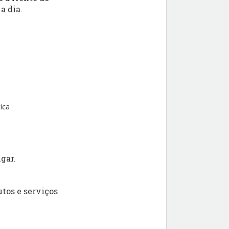
a dia.
ica
gar.
tos e serviços