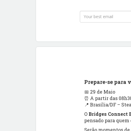
Prepare-se para 
📅 29 de Maio
⏰ A partir das 08h3
📍 Brasília/DF – Ste
O
Bridges Connect B
pensado para quem q
Serão momentos de a