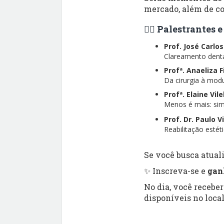
mercado, além de co
👨‍⚕️ Palestrantes
Prof. José Carlo
Clareamento dental
Profª. Anaeliza 
Da cirurgia à modu
Profª. Elaine Vil
Menos é mais: simp
Prof. Dr. Paulo V
Reabilitação esté
Se você busca atuali
✨ Inscreva-se e
gan
No dia, você recebe
disponíveis no local