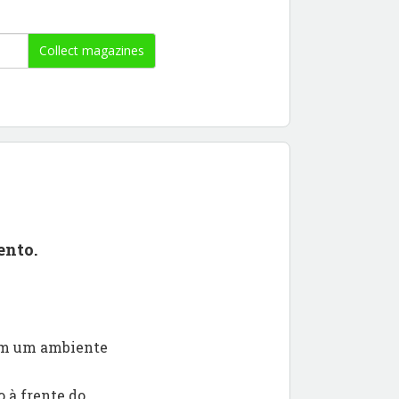
Collect magazines
ento.
 em um ambiente
 à frente do