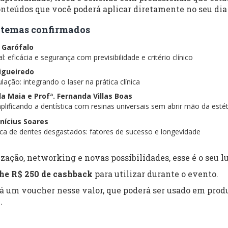
nteúdos que você poderá aplicar diretamente no seu dia 
 e temas confirmados
s Garófalo
: eficácia e segurança com previsibilidade e critério clínico
Figueiredo
lação: integrando o laser na prática clínica
ela Maia e Profª. Fernanda Villas Boas
lificando a dentística com resinas universais sem abrir mão da estét
inícius Soares
tica de dentes desgastados: fatores de sucesso e longevidade
zação, networking e novas possibilidades, esse é o seu lu
he R$ 250 de cashback
para utilizar durante o evento.
rá um voucher nesse valor, que poderá ser usado em produ
.