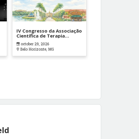
IV Congresso da Associação
Científica de Terapia
Ocupacional em Contextos
october 29, 2026
Hospitalares e Cuidados
Belo Horizonte, MG
Paliativos - ATOHOSP
eld