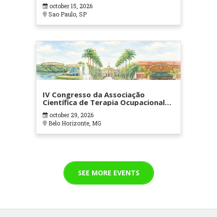
october 15, 2026
Sao Paulo, SP
IV Congresso da Associação
Científica de Terapia Ocupacional
em Contextos Hospitalares e
october 29, 2026
Cuidados Paliativos - ATOHOSP
Belo Horizonte, MG
SEE MORE EVENTS